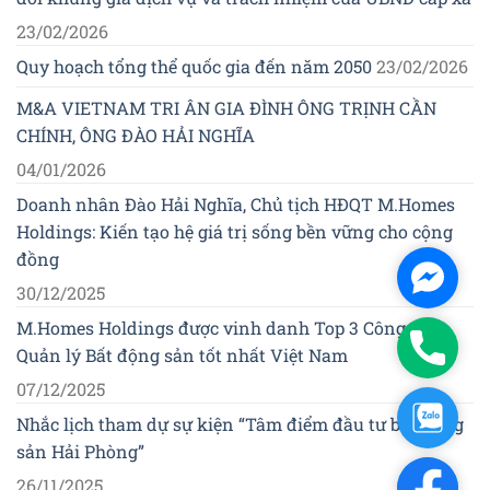
23/02/2026
Quy hoạch tổng thể quốc gia đến năm 2050
23/02/2026
M&A VIETNAM TRI ÂN GIA ĐÌNH ÔNG TRỊNH CẦN
CHÍNH, ÔNG ĐÀO HẢI NGHĨA
04/01/2026
Doanh nhân Đào Hải Nghĩa, Chủ tịch HĐQT M.Homes
Holdings: Kiến tạo hệ giá trị sống bền vững cho cộng
đồng
Facebo
30/12/2025
Messen
M.Homes Holdings được vinh danh Top 3 Công ty
Phone
Quản lý Bất động sản tốt nhất Việt Nam
07/12/2025
Zalo
Nhắc lịch tham dự sự kiện “Tâm điểm đầu tư bất động
sản Hải Phòng”
Facebo
26/11/2025