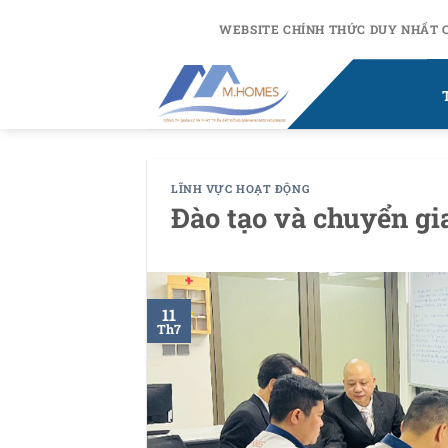
Chuyển
WEBSITE CHÍNH THỨC DUY NHẤT 
đến
nội
dung
LĨNH VỰC HOẠT ĐỘNG
Đào tạo và chuyển gi
11
Th7