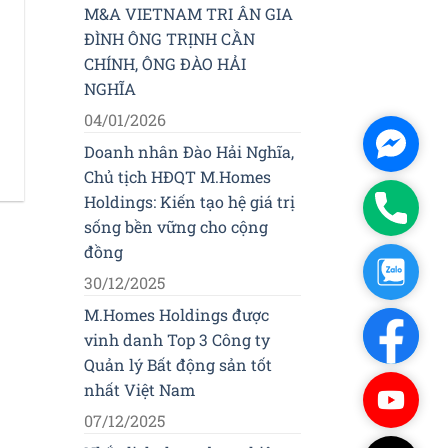
M&A VIETNAM TRI ÂN GIA
ĐÌNH ÔNG TRỊNH CẦN
CHÍNH, ÔNG ĐÀO HẢI
NGHĨA
04/01/2026
Facebo
Doanh nhân Đào Hải Nghĩa,
Messen
Chủ tịch HĐQT M.Homes
Holdings: Kiến tạo hệ giá trị
Phone
sống bền vững cho cộng
đồng
Zalo
30/12/2025
M.Homes Holdings được
Facebo
vinh danh Top 3 Công ty
Quản lý Bất động sản tốt
nhất Việt Nam
Youtub
07/12/2025