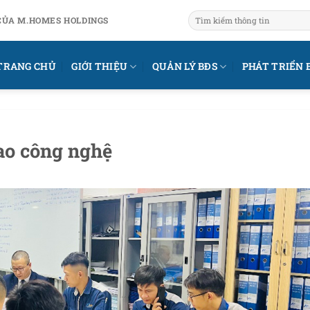
CỦA M.HOMES HOLDINGS
TRANG CHỦ
GIỚI THIỆU
QUẢN LÝ BĐS
PHÁT TRIỂN 
ao công nghệ