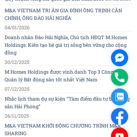
M&A VIETNAM TRI ÂN GIA ĐÌNH ÔNG TRỊNH CẦN
CHÍNH, ÔNG ĐÀO HẢI NGHĨA
04/01/2026
Doanh nhân Đào Hải Nghĩa, Chủ tịch HĐQT M.Homes
Holdings: Kiến tạo hệ giá trị sống bền vững cho cộng
đồng
Facebo
30/12/2025
Messen
M.Homes Holdings được vinh danh Top 3 Công ty
Phone
Quản lý Bất động sản tốt nhất Việt Nam
07/12/2025
Zalo
Nhắc lịch tham dự sự kiện “Tâm điểm đầu tư bất động
sản Hải Phòng”
Facebo
26/11/2025
M&A VIETNAM KHỞI ĐỘNG CHƯƠNG TRÌNH M&A
SHARING
Youtub