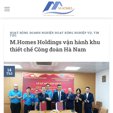
Chuyển
đến
nội
dung
HOẠT ĐỘNG DOANH NGHIỆP
,
HOẠT ĐỘNG NGHIỆP VỤ
,
TIN
TỨC
M.Homes Holdings vận hành khu
thiết chế Công đoàn Hà Nam
14
Th3