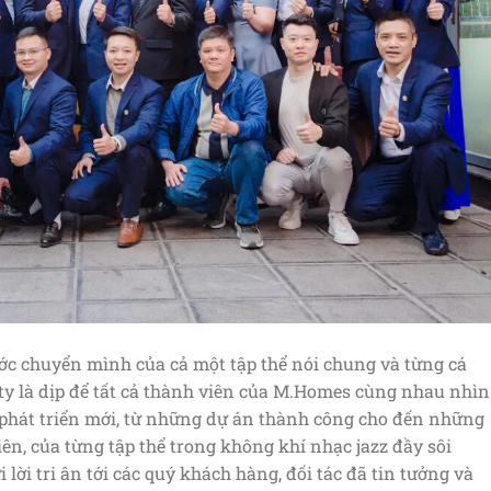
ước chuyển mình của cả một tập thể nói chung và từng cá
rty là dịp để tất cả thành viên của M.Homes cùng nhau nhìn
 phát triển mới, từ những dự án thành công cho đến những
ên, của từng tập thể trong không khí nhạc jazz đầy sôi
i lời tri ân tới các quý khách hàng, đối tác đã tin tưởng và