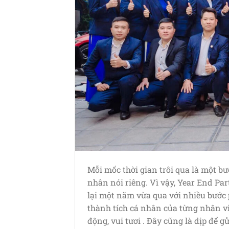
Mỗi mốc thời gian trôi qua là một b
nhân nói riêng. Vì vậy, Year End Pa
lại một năm vừa qua với nhiều bước
thành tích cá nhân của từng nhân vi
động, vui tươi . Đây cũng là dịp để gử