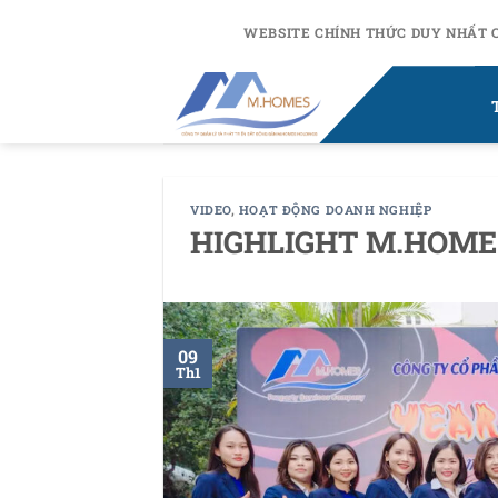
Chuyển
WEBSITE CHÍNH THỨC DUY NHẤT 
đến
nội
dung
VIDEO
,
HOẠT ĐỘNG DOANH NGHIỆP
HIGHLIGHT M.HOME
09
Th1