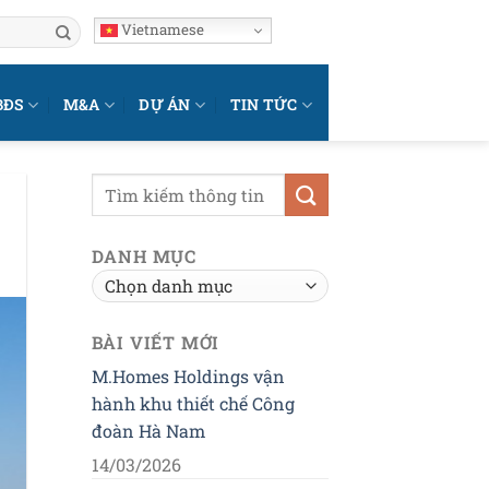
Vietnamese
BĐS
M&A
DỰ ÁN
TIN TỨC
DANH MỤC
Danh
mục
BÀI VIẾT MỚI
M.Homes Holdings vận
hành khu thiết chế Công
đoàn Hà Nam
14/03/2026