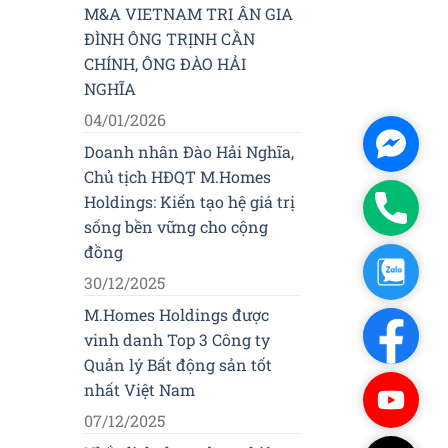
M&A VIETNAM TRI ÂN GIA
ĐÌNH ÔNG TRỊNH CẦN
CHÍNH, ÔNG ĐÀO HẢI
NGHĨA
04/01/2026
Facebo
Doanh nhân Đào Hải Nghĩa,
Messen
Chủ tịch HĐQT M.Homes
Holdings: Kiến tạo hệ giá trị
Phone
sống bền vững cho cộng
đồng
Zalo
30/12/2025
M.Homes Holdings được
Facebo
vinh danh Top 3 Công ty
Quản lý Bất động sản tốt
nhất Việt Nam
Youtub
07/12/2025