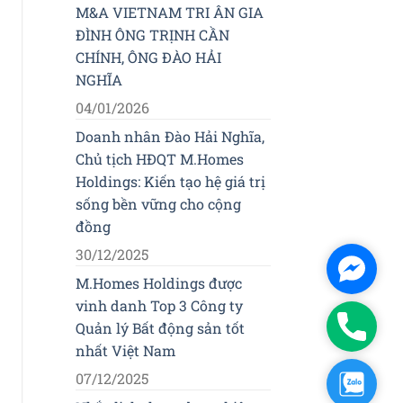
M&A VIETNAM TRI ÂN GIA
ĐÌNH ÔNG TRỊNH CẦN
CHÍNH, ÔNG ĐÀO HẢI
NGHĨA
04/01/2026
Doanh nhân Đào Hải Nghĩa,
Chủ tịch HĐQT M.Homes
Holdings: Kiến tạo hệ giá trị
sống bền vững cho cộng
đồng
30/12/2025
Facebo
M.Homes Holdings được
Messen
vinh danh Top 3 Công ty
Phone
Quản lý Bất động sản tốt
nhất Việt Nam
07/12/2025
Zalo