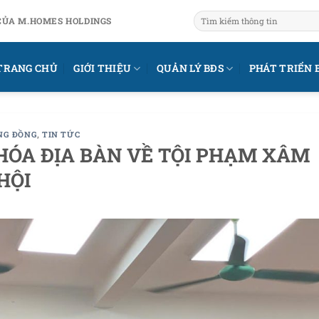
CỦA M.HOMES HOLDINGS
TRANG CHỦ
GIỚI THIỆU
QUẢN LÝ BĐS
PHÁT TRIỂN 
NG ĐỒNG
,
TIN TỨC
HÓA ĐỊA BÀN VỀ TỘI PHẠM XÂM
HỘI