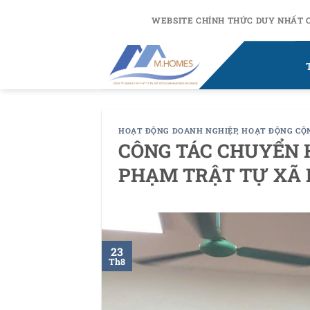
Chuyển
WEBSITE CHÍNH THỨC DUY NHẤT 
đến
nội
dung
HOẠT ĐỘNG DOANH NGHIỆP
,
HOẠT ĐỘNG CỘ
CÔNG TÁC CHUYỂN 
PHẠM TRẬT TỰ XÃ 
23
Th8